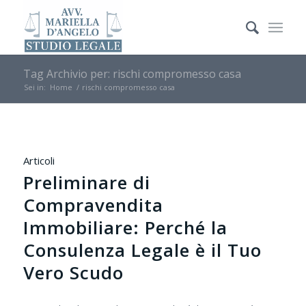
Tag Archivio per: rischi compromesso casa
Sei in:
Home
/
rischi compromesso casa
Articoli
Preliminare di
Compravendita
Immobiliare: Perché la
Consulenza Legale è il Tuo
Vero Scudo