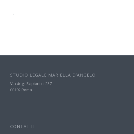
/
STUDIO LEGALE MARIELLA D’ANGELO
Via degli Scipioni n. 237
00192 Roma
CONTATTI