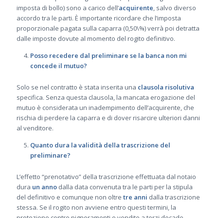
imposta di bollo) sono a carico dell’
acquirente
, salvo diverso
accordo tra le parti. È importante ricordare che l’imposta
proporzionale pagata sulla caparra (0,50\%) verrà poi detratta
dalle imposte dovute al momento del rogito definitivo.
Posso recedere dal preliminare se la banca non mi
concede il mutuo?
Solo se nel contratto è stata inserita una
clausola risolutiva
specifica. Senza questa clausola, la mancata erogazione del
mutuo è considerata un inadempimento dell’acquirente, che
rischia di perdere la caparra e di dover risarcire ulteriori danni
al venditore.
Quanto dura la validità della trascrizione del
preliminare?
L’effetto “prenotativo” della trascrizione effettuata dal notaio
dura
un anno
dalla data convenuta tra le parti per la stipula
del definitivo e comunque non oltre
tre anni
dalla trascrizione
stessa. Se il rogito non avviene entro questi termini, la
protezione contro pignoramenti o vendite a terzi decade.