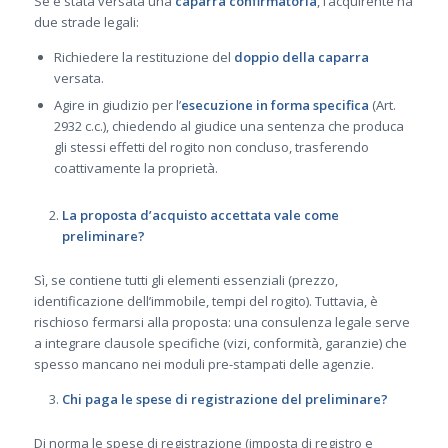
Se è stata versata una
caparra confirmatoria
, l’acquirente ha
due strade legali:
Richiedere la restituzione del
doppio della caparra
versata.
Agire in giudizio per l’
esecuzione in forma specifica
(Art.
2932 c.c.), chiedendo al giudice una sentenza che produca
gli stessi effetti del rogito non concluso, trasferendo
coattivamente la proprietà.
La proposta d’acquisto accettata vale come
preliminare?
Sì, se contiene tutti gli elementi essenziali (prezzo,
identificazione dell’immobile, tempi del rogito). Tuttavia, è
rischioso fermarsi alla proposta: una consulenza legale serve
a integrare clausole specifiche (vizi, conformità, garanzie) che
spesso mancano nei moduli pre-stampati delle agenzie.
Chi paga le spese di registrazione del preliminare?
Di norma le spese di registrazione (imposta di registro e