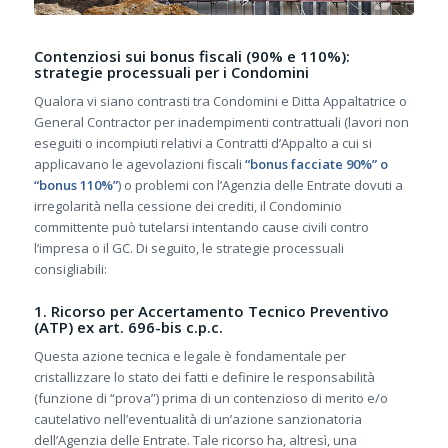
Contenziosi sui bonus fiscali (90% e 110%):
strategie processuali per i Condomini
Qualora vi siano contrasti tra Condomini e Ditta Appaltatrice o
General Contractor per inadempimenti contrattuali (lavori non
eseguiti o incompiuti relativi a Contratti d’Appalto a cui si
applicavano le agevolazioni fiscali
“bonus facciate 90%” o
“bonus 110%”
) o problemi con l’Agenzia delle Entrate dovuti a
irregolarità nella cessione dei crediti, il Condominio
committente può tutelarsi intentando cause civili contro
l’impresa o il GC. Di seguito, le strategie processuali
consigliabili:
1. Ricorso per Accertamento Tecnico Preventivo
(ATP) ex art. 696-bis c.p.c.
Questa azione tecnica e legale è fondamentale per
cristallizzare lo stato dei fatti e definire le responsabilità
(funzione di “prova”) prima di un contenzioso di merito e/o
cautelativo nell’eventualità di un’azione sanzionatoria
dell’Agenzia delle Entrate. Tale ricorso ha, altresì, una