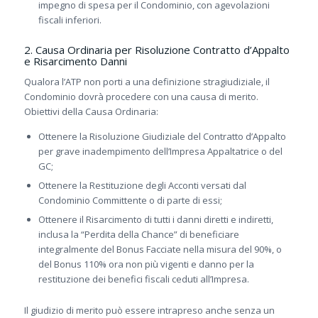
impegno di spesa per il Condominio, con agevolazioni
fiscali inferiori.
2. Causa Ordinaria per Risoluzione Contratto d’Appalto
e Risarcimento Danni
Qualora l’ATP non porti a una definizione stragiudiziale, il
Condominio dovrà procedere con una causa di merito.
Obiettivi della Causa Ordinaria:
Ottenere la Risoluzione Giudiziale del Contratto d’Appalto
per grave inadempimento dell’Impresa Appaltatrice o del
GC;
Ottenere la Restituzione degli Acconti versati dal
Condominio Committente o di parte di essi;
Ottenere il Risarcimento di tutti i danni diretti e indiretti,
inclusa la “Perdita della Chance” di beneficiare
integralmente del Bonus Facciate nella misura del 90%, o
del Bonus 110% ora non più vigenti e danno per la
restituzione dei benefici fiscali ceduti all’Impresa.
Il giudizio di merito può essere intrapreso anche senza un