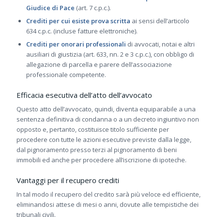
Giudice di Pace
(art. 7 c.p.c.).
Crediti per cui esiste prova scritta
ai sensi dell’articolo
634 c.p.c. (incluse fatture elettroniche).
Crediti per onorari professionali
di avvocati, notai e altri
ausiliari di giustizia (art. 633, nn. 2 e 3 c.p.c.), con obbligo di
allegazione di parcella e parere dell’associazione
professionale competente.
Efficacia esecutiva dell’atto dell’avvocato
Questo atto dell’avvocato, quindi, diventa equiparabile a una
sentenza definitiva di condanna o a un decreto ingiuntivo non
opposto e, pertanto, costituisce titolo sufficiente per
procedere con tutte le azioni esecutive previste dalla legge,
dal pignoramento presso terzi al pignoramento di beni
immobili ed anche per procedere all’iscrizione di ipoteche.
Vantaggi per il recupero crediti
In tal modo il recupero del credito sarà più veloce ed efficiente,
eliminandosi attese di mesi o anni, dovute alle tempistiche dei
tribunali civili.