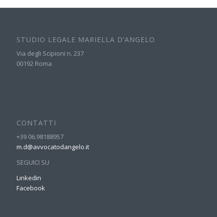
STUDIO LEGALE MARIELLA D’ANGELO
Via degli Scipioni n. 237
00192 Roma
CONTATTI
+39 06.98188957
m.d@avvocatodangelo.it
SEGUICI SU
Linkedin
Facebook