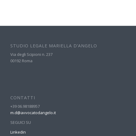
STUDIO LEGALE MARIELLA D’ANGELO
Via degli Scipioni n. 237
00192 Roma
CONTATTI
+39 06.98188957
m.d@avvocatodangelo.it
SEGUICI SU
Linkedin