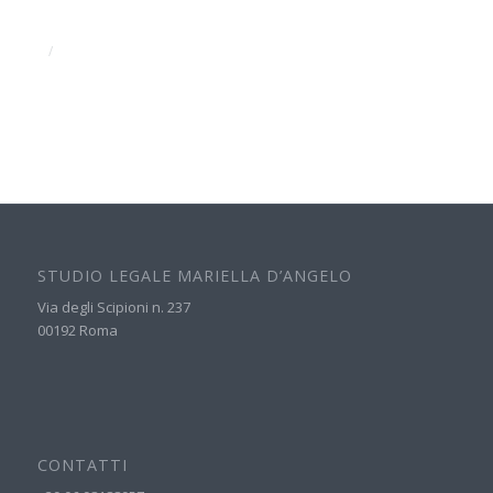
/
STUDIO LEGALE MARIELLA D’ANGELO
Via degli Scipioni n. 237
00192 Roma
CONTATTI