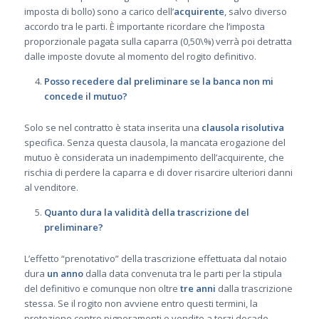
imposta di bollo) sono a carico dell’
acquirente
, salvo diverso
accordo tra le parti. È importante ricordare che l’imposta
proporzionale pagata sulla caparra (0,50\%) verrà poi detratta
dalle imposte dovute al momento del rogito definitivo.
Posso recedere dal preliminare se la banca non mi
concede il mutuo?
Solo se nel contratto è stata inserita una
clausola risolutiva
specifica. Senza questa clausola, la mancata erogazione del
mutuo è considerata un inadempimento dell’acquirente, che
rischia di perdere la caparra e di dover risarcire ulteriori danni
al venditore.
Quanto dura la validità della trascrizione del
preliminare?
L’effetto “prenotativo” della trascrizione effettuata dal notaio
dura
un anno
dalla data convenuta tra le parti per la stipula
del definitivo e comunque non oltre
tre anni
dalla trascrizione
stessa. Se il rogito non avviene entro questi termini, la
protezione contro pignoramenti o vendite a terzi decade.