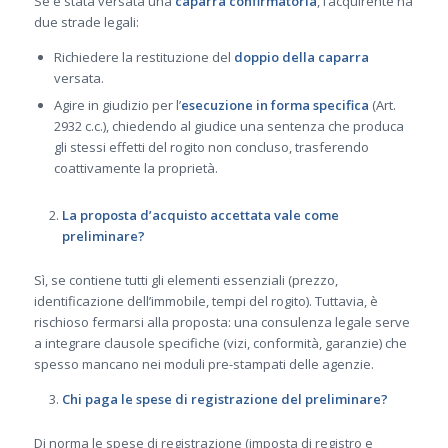
Se è stata versata una
caparra confirmatoria
, l’acquirente ha
due strade legali:
Richiedere la restituzione del
doppio della caparra
versata.
Agire in giudizio per l’
esecuzione in forma specifica
(Art.
2932 c.c.), chiedendo al giudice una sentenza che produca
gli stessi effetti del rogito non concluso, trasferendo
coattivamente la proprietà.
La proposta d’acquisto accettata vale come
preliminare?
Sì, se contiene tutti gli elementi essenziali (prezzo,
identificazione dell’immobile, tempi del rogito). Tuttavia, è
rischioso fermarsi alla proposta: una consulenza legale serve
a integrare clausole specifiche (vizi, conformità, garanzie) che
spesso mancano nei moduli pre-stampati delle agenzie.
Chi paga le spese di registrazione del preliminare?
Di norma le spese di registrazione (imposta di registro e