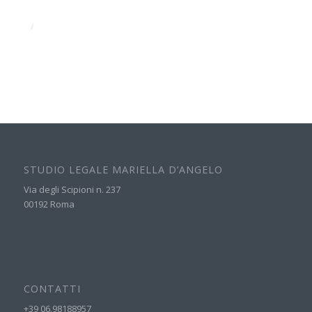
/
STUDIO LEGALE MARIELLA D’ANGELO
Via degli Scipioni n. 237
00192 Roma
CONTATTI
+39 06.98188957