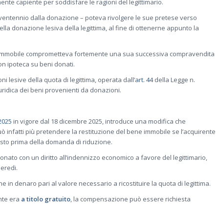
te capiente per soddisfare le ragioni del legittimario.
un ventennio dalla donazione – poteva rivolgere le sue pretese verso
la donazione lesiva della legittima, al fine di ottenerne appunto la
 o immobile comprometteva fortemente una sua successiva compravendita
n ipoteca su beni donati.
i lesive della quota di legittima, operata dall’
art. 44
della Legge n.
uridica dei beni provenienti da donazioni.
2025
in vigore dal 18 dicembre 2025, introduce una modifica che
n può infatti più pretendere la restituzione del bene immobile se l’acquirente
isto
prima della domanda di riduzione.
donato con un diritto all’indennizzo economico a favore del legittimario,
 eredi.
in denaro pari al valore necessario a ricostituire la quota di legittima.
ente era
a titolo gratuito
, la compensazione può essere richiesta