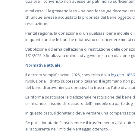
qualora il convenuto non avesse un patrimonio sufficientemen
In tal caso, il legittimario leso – se non fosse già decorso 
chiunque avesse acquistato la proprietà del bene oggetto del
restituzione.
Per tal ragione, la donazione di un qualsiasi bene mobile
in quanto anche le banche rifiutavano di concedere mutui co
L’abolizione odierna dell’azione di restituzione delle donazion
182/2025 è finalizzata quindi ad agevolare la circolazione gi
Normativa attuale:
Il decreto semplificazioni 2025, convertito dalla
legge n. 182/
rivoluziona il diritto successorio italiano: Il legittimario no
del bene di provenienza donativa ha trascritto l’atto di acqu
La riforma sostituisce la tradizionale restituzione del bene 
eliminando il rischio di recupero dell’immobile da parte degli
In questo caso, il donatario deve versare una compensazione 
Se poi il donatario è insolvente e il trasferimento all’acquir
all’acquirente nei limiti del vantaggio ottenuto.