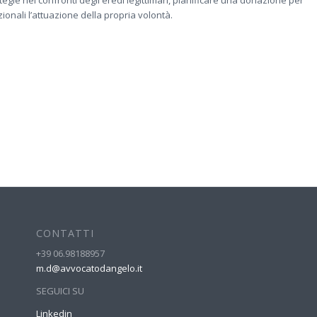
onali l’attuazione della propria volontà.
CONTATTI
+39 06.98188957
m.d@avvocatodangelo.it
SEGUICI SU
Linkedin