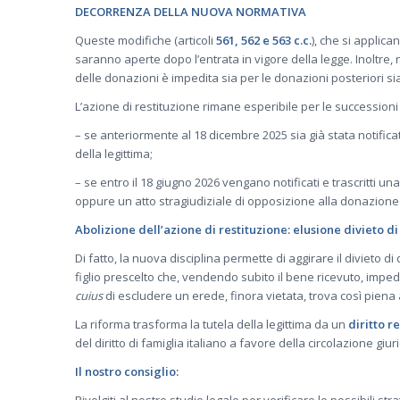
DECORRENZA DELLA NUOVA NORMATIVA
Queste modifiche (articoli
561, 562 e 563 c.c.
), che si applic
saranno aperte dopo l’entrata in vigore della legge. Inoltre, 
delle donazioni è impedita sia per le donazioni posteriori sia
L’azione di restituzione rimane esperibile per le successioni
– se anteriormente al 18 dicembre 2025 sia già stata notific
della legittima;
– se entro il 18 giugno 2026 vengano notificati e trascritti u
oppure un atto stragiudiziale di opposizione alla donazione r
Abolizione dell’azione di restituzione: elusione divieto d
Di fatto, la nuova disciplina permette di aggirare il divieto d
figlio prescelto che, vendendo subito il bene ricevuto, impedi
cuius
di escludere un erede, finora vietata, trova così piena
La riforma trasforma la tutela della legittima da un
diritto r
del diritto di famiglia italiano a favore della circolazione giur
Il nostro consiglio:
Rivolgiti al nostro studio legale per verificare le possibili st