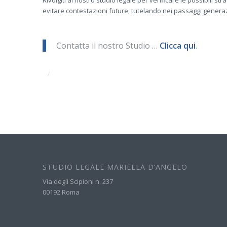
evitare contestazioni future, tutelando nei passaggi generazi
Contatta il nostro Studio …
Clicca qui
.
/
STUDIO LEGALE MARIELLA D’ANGELO
Via degli Scipioni n. 237
00192 Roma