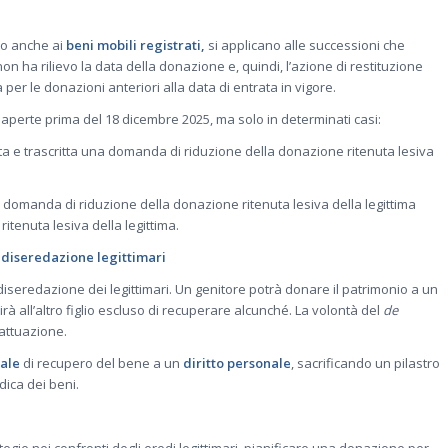
ano anche ai
beni mobili registrati,
si applicano alle successioni che
non ha rilievo la data della donazione e, quindi, l’azione di restituzione
 per le donazioni anteriori alla data di entrata in vigore.
 aperte prima del 18 dicembre 2025, ma solo in determinati casi:
ata e trascritta una domanda di riduzione della donazione ritenuta lesiva
na domanda di riduzione della donazione ritenuta lesiva della legittima
itenuta lesiva della legittima.
i diseredazione legittimari
i diseredazione dei legittimari. Un genitore potrà donare il patrimonio a un
rà all’altro figlio escluso di recuperare alcunché. La volontà del
de
 attuazione.
eale
di recupero del bene a un
diritto personale
, sacrificando un pilastro
idica dei beni.
rategie nei confronti degli eredi legittimari, pianificare una donazione per