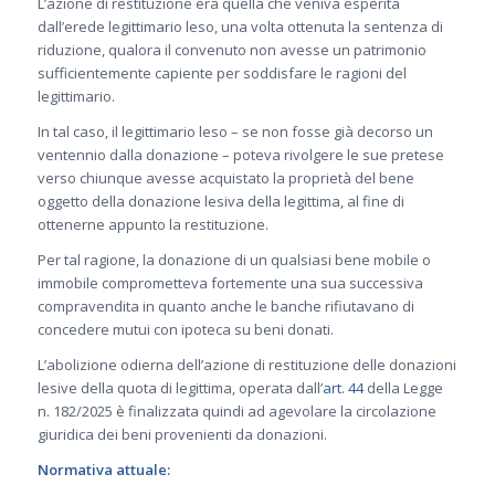
L’azione di restituzione era quella che veniva esperita
dall’erede legittimario leso, una volta ottenuta la sentenza di
riduzione, qualora il convenuto non avesse un patrimonio
sufficientemente capiente per soddisfare le ragioni del
legittimario.
In tal caso, il legittimario leso – se non fosse già decorso un
ventennio dalla donazione – poteva rivolgere le sue pretese
verso chiunque avesse acquistato la proprietà del bene
oggetto della donazione lesiva della legittima, al fine di
ottenerne appunto la restituzione.
Per tal ragione, la donazione di un qualsiasi bene mobile o
immobile comprometteva fortemente una sua successiva
compravendita in quanto anche le banche rifiutavano di
concedere mutui con ipoteca su beni donati.
L’abolizione odierna dell’azione di restituzione delle donazioni
lesive della quota di legittima, operata dall’
art. 44
della Legge
n. 182/2025 è finalizzata quindi ad agevolare la circolazione
giuridica dei beni provenienti da donazioni.
Normativa attuale: