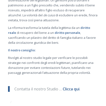
diseredazione dei legittimari. Un genitore potrà donare il
patrimonio a un figlio prescelto che, vendendo subito il bene
ricevuto, impedirà all’altro figlio escluso di recuperare
alcunché. La volontà del
de cuius
di escludere un erede, finora
vietata, trova così piena attuazione.
La riforma trasforma la tutela della legittima da un
diritto
reale
di recupero del bene a un
diritto personale
,
sacrificando un pilastro del diritto di famiglia italiano a favore
della circolazione giuridica dei beni.
Il nostro consiglio:
Rivolgiti al nostro studio legale per verificare le possibili
strategie nei confronti degli eredi legittimari, pianificare una
donazione per evitare contestazioni future, tutelando nei
passaggi generazionali l’attuazione della propria volontà.
Contatta il nostro Studio …
Clicca qui
.
/