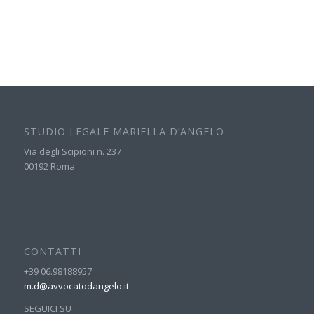
STUDIO LEGALE MARIELLA D’ANGELO
Via degli Scipioni n. 237
00192 Roma
CONTATTI
+39 06.98188957
m.d@avvocatodangelo.it
SEGUICI SU