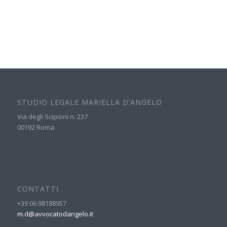
STUDIO LEGALE MARIELLA D’ANGELO
Via degli Scipioni n. 237
00192 Roma
CONTATTI
+39 06.98188957
m.d@avvocatodangelo.it