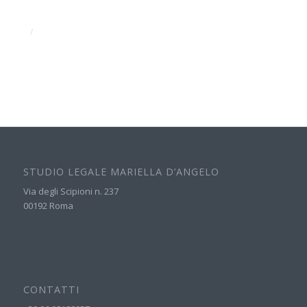
/
STUDIO LEGALE MARIELLA D’ANGELO
Via degli Scipioni n. 237
00192 Roma
CONTATTI