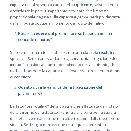
imposta di bollo) sono a carico dell’
acquirente
, salvo diverso
accordo tra le parti. È importante ricordare che l’imposta
proporzionale pagata sulla caparra (0,50\%) verrà poi detratta
dalle imposte dovute al momento del rogito definitivo.
Posso recedere dal preliminare se la banca non mi
concede il mutuo?
Solo se nel contratto è stata inserita una
clausola risolutiva
specifica. Senza questa clausola, la mancata erogazione del
mutuo è considerata un inadempimento dell’acquirente, che
rischia di perdere la caparra e di dover risarcire ulteriori danni
al venditore.
Quanto dura la validità della trascrizione del
preliminare?
L’effetto “prenotativo” della trascrizione effettuata dal notaio
dura
un anno
dalla data convenuta tra le parti per la stipula
del definitivo e comunque non oltre
tre anni
dalla trascrizione
stessa. Se il rogito non avviene entro questi termini, la
protezione contro pignoramenti o vendite a terzi decade.