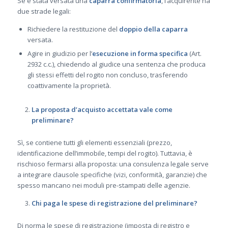
Se è stata versata una
caparra confirmatoria
, l’acquirente ha
due strade legali:
Richiedere la restituzione del
doppio della caparra
versata.
Agire in giudizio per l’
esecuzione in forma specifica
(Art.
2932 c.c.), chiedendo al giudice una sentenza che produca
gli stessi effetti del rogito non concluso, trasferendo
coattivamente la proprietà.
La proposta d’acquisto accettata vale come
preliminare?
Sì, se contiene tutti gli elementi essenziali (prezzo,
identificazione dell’immobile, tempi del rogito). Tuttavia, è
rischioso fermarsi alla proposta: una consulenza legale serve
a integrare clausole specifiche (vizi, conformità, garanzie) che
spesso mancano nei moduli pre-stampati delle agenzie.
Chi paga le spese di registrazione del preliminare?
Di norma le spese di registrazione (imposta di registro e