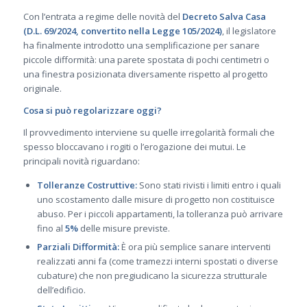
Con l’entrata a regime delle novità del
Decreto Salva Casa
(D.L. 69/2024, convertito nella Legge 105/2024)
, il legislatore
ha finalmente introdotto una semplificazione per sanare
piccole difformità: una parete spostata di pochi centimetri o
una finestra posizionata diversamente rispetto al progetto
originale.
Cosa si può regolarizzare oggi?
Il provvedimento interviene su quelle irregolarità formali che
spesso bloccavano i rogiti o l’erogazione dei mutui. Le
principali novità riguardano:
Tolleranze Costruttive:
Sono stati rivisti i limiti entro i quali
uno scostamento dalle misure di progetto non costituisce
abuso. Per i piccoli appartamenti, la tolleranza può arrivare
fino al
5%
delle misure previste.
Parziali Difformità:
È ora più semplice sanare interventi
realizzati anni fa (come tramezzi interni spostati o diverse
cubature) che non pregiudicano la sicurezza strutturale
dell’edificio.