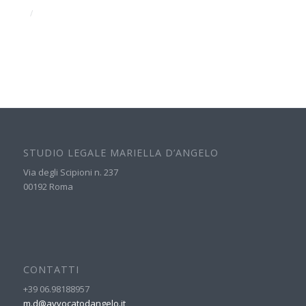
/
STUDIO LEGALE MARIELLA D’ANGELO
Via degli Scipioni n. 237
00192 Roma
CONTATTI
+39 06.98188957
m.d@avvocatodangelo.it