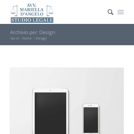
Archivio per: Design
Sei in:
Home
/
Design